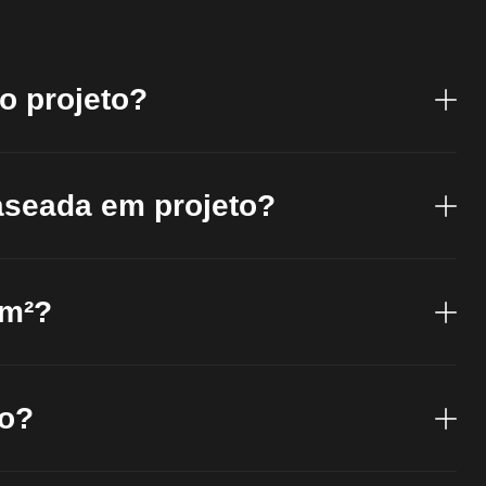
o projeto?
aseada em projeto?
 m²?
do?