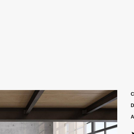
C
D
A